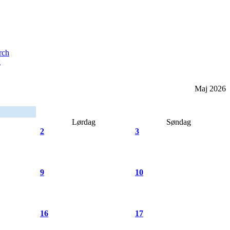
g
Maj 2026
Lørdag
Søndag
2
3
9
10
16
17