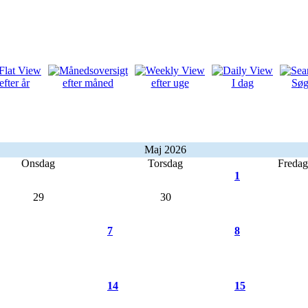
efter år
efter måned
efter uge
I dag
Sø
Maj 2026
Onsdag
Torsdag
Fredag
1
29
30
7
8
14
15