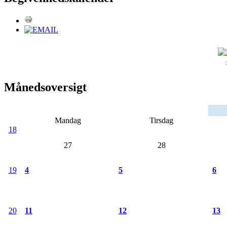
Månedsoversigt
Mandag
Tirsdag
18
27
28
19
4
5
6
20
11
12
13