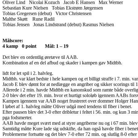
Oliver Lind Nicolai Kozuch Jacob E Hansen Max Werner
Sebastian Kure Nielsen Tobias Ekstrøm Jørgensen
Tobias Gregersen (debut) Victor Christensen
Malthe Skøtt Rune Radil
Tobias Jensen Jonas Lindstrand (debut) Rasmus Nielsen
Målscore:
4 kamp 0 point Mål: 1 – 19
Det blev en ordentlig øretæve til AAB.
Kombination af en del afbud og skader i kampen gav Midtbh.
lidt for let spil i 2. halvleg.
Midtbh. var klart bedste i hele kampen og et billigt straffe i 7. min. v
Jacob E blev dømt for at nedlægge en angriber og sikker scorings til
Allerede i 2 min. havde Midtbh en kanonskud som ramte både overlig
2-0 blev det efter 19. min. hvor et hurtigt sololøb igennem AABs forsva
Kampen igennem var AAB noget frustreret over dommer Holger Hans
I løbet af 1. halvleg måtte Oliver udgå med tendens til fiber i benet.
Efter pausen blev det 3-0 efter dribletur i feltet i 56. min. og kun 3 mi
pga fodsmerter.
AAB havde meget svært med at styre angriberne nu og i 67 min. blev vi 
Samtidig måtte Kure lade sig udskifte, da han også havde fiber i benet
Problemerne fortsatte og det blev 7-0 efter 72 min. og slutlig 8-0 efter