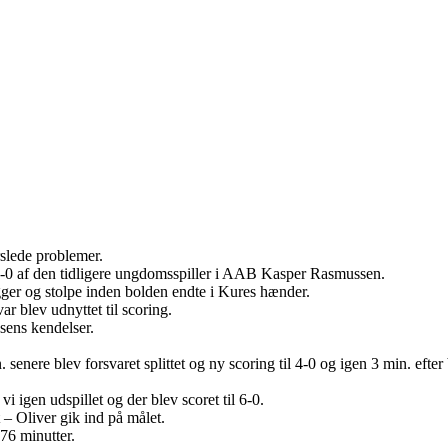
arslede problemer.
 1-0 af den tidligere ungdomsspiller i AAB Kasper Rasmussen.
ger og stolpe inden bolden endte i Kures hænder.
r blev udnyttet til scoring.
ens kendelser.
n. senere blev forsvaret splittet og ny scoring til 4-0 og igen 3 min. eft
igen udspillet og der blev scoret til 6-0.
 – Oliver gik ind på målet.
 76 minutter.