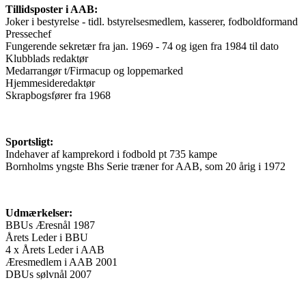
Tillidsposter i AAB:
Joker i bestyrelse - tidl. bstyrelsesmedlem, kasserer, fodboldformand
Pressechef
Fungerende sekretær fra jan. 1969 - 74 og igen fra 1984 til dato
Klubblads redaktør
Medarrangør t/Firmacup og loppemarked
Hjemmesideredaktør
Skrapbogsfører fra 1968
Sportsligt:
Indehaver af kamprekord i fodbold pt 735 kampe
Bornholms yngste Bhs Serie træner for AAB, som 20 årig i 1972
Udmærkelser:
BBUs Æresnål 1987
Årets Leder i BBU
4 x Årets Leder i AAB
Æresmedlem i AAB 2001
DBUs sølvnål 2007