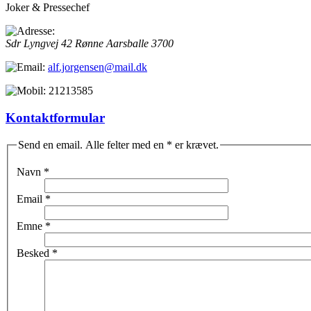
Joker & Pressechef
Sdr Lyngvej 42
Rønne
Aarsballe
3700
alf.jorgensen@mail.dk
21213585
Kontaktformular
Send en email. Alle felter med en * er krævet.
Navn
*
Email
*
Emne
*
Besked
*