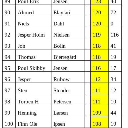
89
Poul-Erik
Jensen
123
40
90
Ahmed
Elaytari
120
72
91
Niels
Dahl
120
0
92
Jesper Holm
Nielsen
119
116
93
Jon
Bolin
118
41
94
Thomas
Bjerregård
118
19
95
Poul Skibby
Jensen
116
17
96
Jesper
Rubow
112
34
97
Sten
Stender
111
12
98
Torben H
Petersen
111
10
99
Henning
Larsen
109
44
100
Finn Ole
Ipsen
108
19