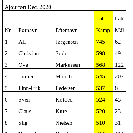
Ajourført Dec. 2020
I alt
I alt
Nr
Fornavn
Efternavn
Kamp
Mål
1
Alf
Jørgensen
745
62
2
Christian
Sode
598
49
3
Ove
Markussen
568
122
4
Torben
Munch
545
207
5
Finn-Erik
Pedersen
537
8
6
Sven
Kofoed
524
45
7
Claus
Kure
520
23
8
Stig
Nielsen
510
31