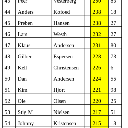
43
Peer
Vesterberg
250
83
44
Anders
Kofoed
238
18
45
Preben
Hansen
238
27
46
Lars
Westh
232
27
47
Klaus
Andersen
231
80
48
Gilbert
Espersen
228
73
49
Kell
Christensen
226
6
50
Dan
Andersen
224
55
51
Kim
Hjort
221
98
52
Ole
Olsen
220
25
53
Stig M
Nielsen
217
51
54
Johnny
Kristensen
215
18