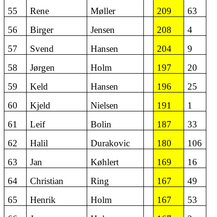
55
Rene
Møller
209
63
56
Birger
Jensen
208
4
57
Svend
Hansen
204
9
58
Jørgen
Holm
197
20
59
Keld
Hansen
196
25
60
Kjeld
Nielsen
191
1
61
Leif
Bolin
187
33
62
Halil
Durakovic
180
106
63
Jan
Køhlert
169
16
64
Christian
Ring
167
49
65
Henrik
Holm
167
53