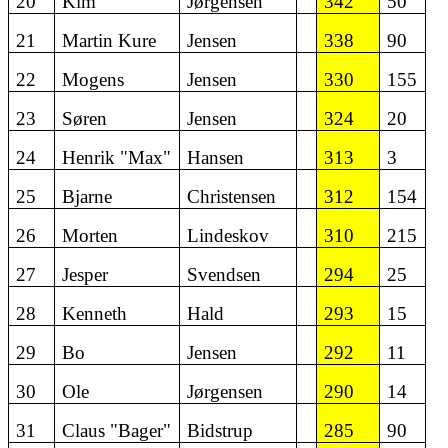
20
Kim
Jørgensen
342
50
21
Martin Kure
Jensen
338
90
22
Mogens
Jensen
330
155
23
Søren
Jensen
324
20
24
Henrik "Max"
Hansen
313
3
25
Bjarne
Christensen
312
154
26
Morten
Lindeskov
310
215
27
Jesper
Svendsen
294
25
28
Kenneth
Hald
293
15
29
Bo
Jensen
292
11
30
Ole
Jørgensen
290
14
31
Claus "Bager"
Bidstrup
285
90