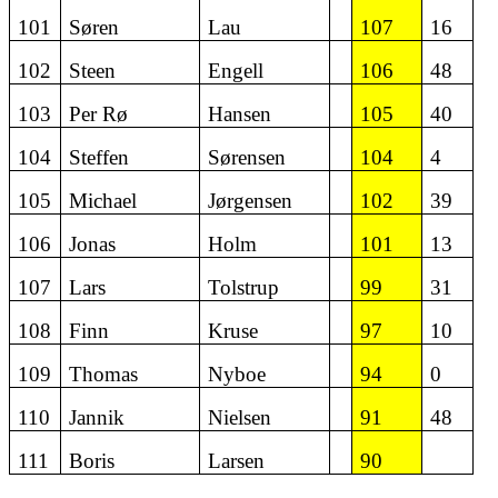
101
Søren
Lau
107
16
102
Steen
Engell
106
48
103
Per Rø
Hansen
105
40
104
Steffen
Sørensen
104
4
105
Michael
Jørgensen
102
39
106
Jonas
Holm
101
13
107
Lars
Tolstrup
99
31
108
Finn
Kruse
97
10
109
Thomas
Nyboe
94
0
110
Jannik
Nielsen
91
48
111
Boris
Larsen
90