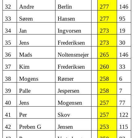
32
Andre
Berlin
277
146
33
Søren
Hansen
277
95
34
Jan
Ingvorsen
273
19
35
Jens
Frederiksen
273
30
36
Mads
Noltensmejer
265
146
37
Kim
Frederiksen
260
33
38
Mogens
Rømer
258
6
39
Palle
Jespersen
258
7
40
Jens
Mogensen
257
77
41
Per
Skov
257
122
42
Preben G
Jensen
253
115