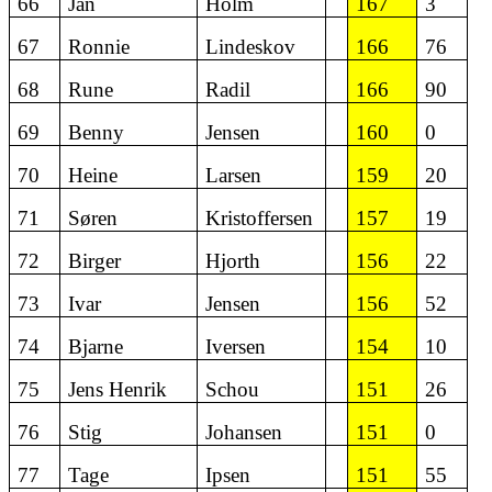
66
Jan
Holm
167
3
67
Ronnie
Lindeskov
166
76
68
Rune
Radil
166
90
69
Benny
Jensen
160
0
70
Heine
Larsen
159
20
71
Søren
Kristoffersen
157
19
72
Birger
Hjorth
156
22
73
Ivar
Jensen
156
52
74
Bjarne
Iversen
154
10
75
Jens Henrik
Schou
151
26
76
Stig
Johansen
151
0
77
Tage
Ipsen
151
55