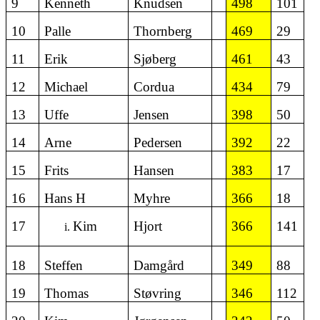
9
Kenneth
Knudsen
498
101
10
Palle
Thornberg
469
29
11
Erik
Sjøberg
461
43
12
Michael
Cordua
434
79
13
Uffe
Jensen
398
50
14
Arne
Pedersen
392
22
15
Frits
Hansen
383
17
16
Hans H
Myhre
366
18
17
Kim
Hjort
366
141
18
Steffen
Damgård
349
88
19
Thomas
Støvring
346
112