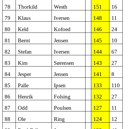
78
Thorkild
Westh
151
16
79
Klaus
Iversen
148
11
80
Keld
Kofoed
146
24
81
Bernt
Jensen
145
10
82
Stefan
Iversen
144
67
83
Kim
Sørensen
143
27
84
Jesper
Jensen
141
8
85
Palle
Ipsen
133
110
86
Henrik
Folsing
132
27
87
Odd
Poulsen
127
11
88
Ole
Ring
124
12