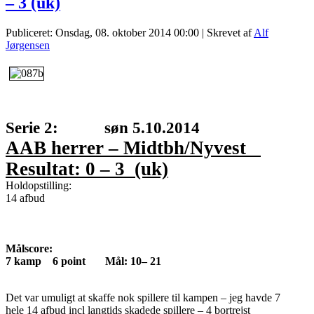
– 3 (uk)
Publiceret: Onsdag, 08. oktober 2014 00:00
|
Skrevet af
Alf
Jørgensen
Serie 2: søn 5.10.2014
AAB herrer – Midtbh/Nyvest
Resultat: 0 – 3 (uk)
Holdopstilling:
14 afbud
Målscore:
7 kamp 6 point Mål: 10– 21
Det var umuligt at skaffe nok spillere til kampen – jeg havde 7
hele 14 afbud incl langtids skadede spillere – 4 bortrejst