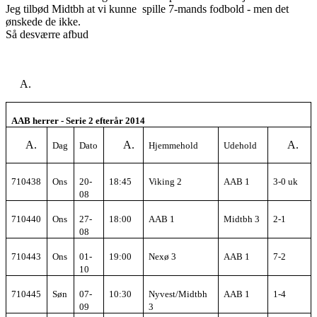
Jeg tilbød Midtbh at vi kunne spille 7-mands fodbold - men det
ønskede de ikke.
Så desværre afbud
AAB herrer - Serie 2 efterår 2014
Dag
Dato
Hjemmehold
Udehold
710438
On
s
20-
18:45
Viking 2
AAB 1
3-0 uk
08
710440
Ons
27-
18:00
AAB 1
Midtbh 3
2-1
08
710443
Ons
01-
19:00
Nexø 3
AAB 1
7-2
10
710445
Søn
07-
10:30
Nyvest/Midtbh
AAB 1
1-4
09
3