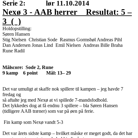
Serie 2: lør 11.10.2014
Nexø 3 - AAB herrer Resultat: 5 –
3 ( )
Holdopstilling:
Søren Hansen
Stig Nielsen Christian Sode Rasmus Gormsbøl Andreas Pihl
Dan Andersen Jonas Lind Emil Nielsen Andreas Bille Braha
Rune Radil
Målscore: Sode 2, Rune
9 kamp 6 point Mål: 13– 29
Det var umuligt at skaffe nok spillere til kampen – jeg havde 7
fredag og
så aftalte jeg med Nexø at vi spillede 7-mandsfodbold.
Det lykkedes dog at få endnu 3 spillere – bla Søren Hansen
(tidligere AAB træner) som var på øen på ferie.
Fin kamp som Nexø vandt 5-3
Det var årets sidste kamp – hvilket måske er meget godt, da det har