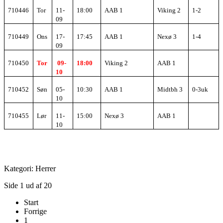
710446
Tor
11-
18:00
AAB 1
Viking 2
1-2
09
710449
Ons
17-
17:45
AAB 1
Nexø 3
1-4
09
710450
Tor
09-
18:00
Viking 2
AAB 1
10
710452
Søn
05-
10:30
AAB 1
Midtbh 3
0-3uk
10
710455
Lør
11-
15:00
Nexø 3
AAB 1
10
Kategori:
Herrer
Side 1 ud af 20
Start
Forrige
1