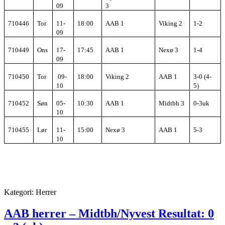
09
3
710446
Tor
11-
18:00
AAB 1
Viking 2
1-2
09
710449
Ons
17-
17:45
AAB 1
Nexø 3
1-4
09
710450
Tor
09-
18:00
Viking 2
AAB 1
3-0 (4-
10
5)
710452
Søn
05-
10:30
AAB 1
Midtbh 3
0-3uk
10
710455
Lør
11-
15:00
Nexø 3
AAB 1
5-3
10
Kategori:
Herrer
AAB herrer – Midtbh/Nyvest Resultat: 0