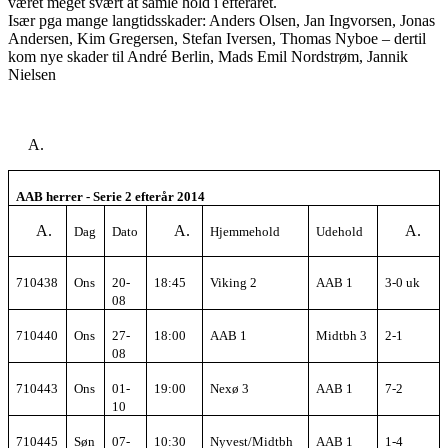
været meget svært at samle hold i efteråret.
Især pga mange langtidsskader: Anders Olsen, Jan Ingvorsen, Jonas
Andersen, Kim Gregersen, Stefan Iversen, Thomas Nyboe – dertil
kom nye skader til André Berlin, Mads Emil Nordstrøm, Jannik
Nielsen
AAB herrer - Serie 2 efterår 2014
Dag
Dato
Hjemmehold
Udehold
710438
On
s
20-
18:45
Viking 2
AAB 1
3-0 uk
08
710440
Ons
27-
18:00
AAB 1
Midtbh 3
2-1
08
710443
Ons
01-
19:00
Nexø 3
AAB 1
7-2
10
710445
Søn
07-
10:30
Nyvest/Midtbh
AAB 1
1-4