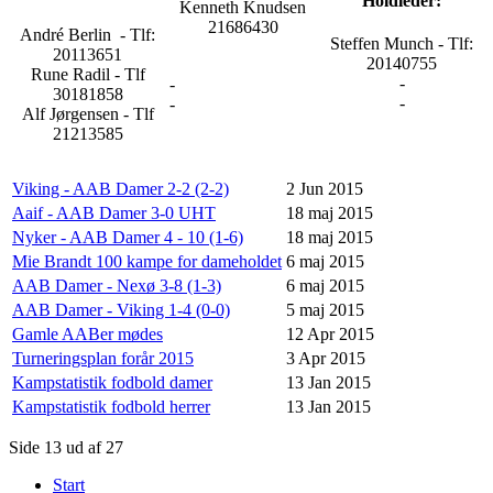
Holdleder:
Kenneth Knudsen
21686430
André Berlin - Tlf:
Steffen Munch - Tlf:
20113651
20140755
Rune Radil - Tlf
-
-
30181858
-
-
Alf Jørgensen - Tlf
21213585
Viking - AAB Damer 2-2 (2-2)
2 Jun 2015
Aaif - AAB Damer 3-0 UHT
18 maj 2015
Nyker - AAB Damer 4 - 10 (1-6)
18 maj 2015
Mie Brandt 100 kampe for dameholdet
6 maj 2015
AAB Damer - Nexø 3-8 (1-3)
6 maj 2015
AAB Damer - Viking 1-4 (0-0)
5 maj 2015
Gamle AABer mødes
12 Apr 2015
Turneringsplan forår 2015
3 Apr 2015
Kampstatistik fodbold damer
13 Jan 2015
Kampstatistik fodbold herrer
13 Jan 2015
Side 13 ud af 27
Start